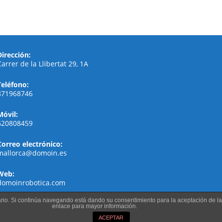
Dirección:
Carrer de la Llibertat 29, 1A
Teléfono:
871968746
Móvil:
620808459
Correo electrónico:
mallorca@domoin.es
Web:
domoinrobotica.com
suario. Si continúa navegando está dando su consentimiento para la aceptación de 
enlace para mayor información.
ACEPTAR