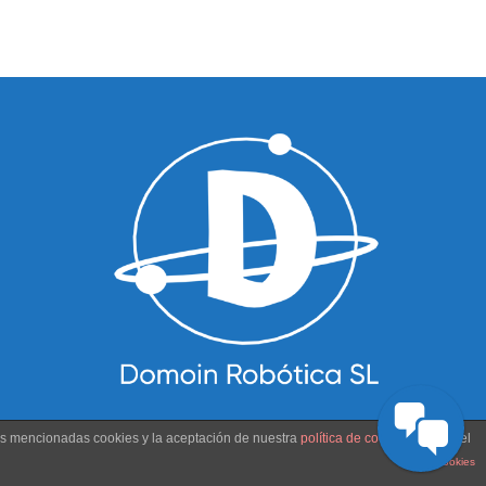
las mencionadas cookies y la aceptación de nuestra
política de cookies
, pinche el
plugin cookies
POLÍTICA DE COOKIES
AVISO LEGAL
CONTACTO